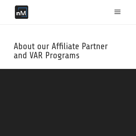
About our Affiliate Partner
and VAR Programs
บาคาร่า
แทงบอลออนไลน์