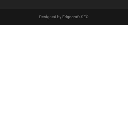
Designed by
Edgecraft SEO